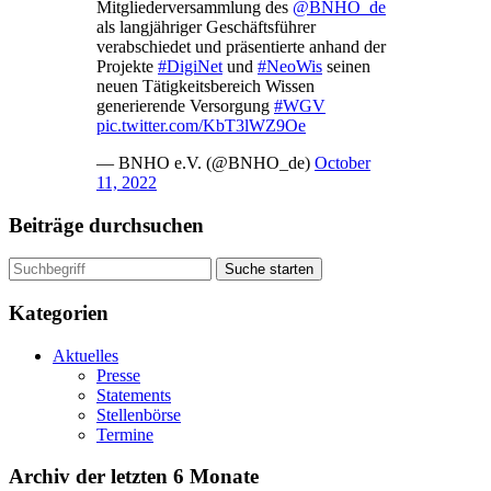
Mitgliederversammlung des
@BNHO_de
als langjähriger Geschäftsführer
verabschiedet und präsentierte anhand der
Projekte
#DigiNet
und
#NeoWis
seinen
neuen Tätigkeitsbereich Wissen
generierende Versorgung
#WGV
pic.twitter.com/KbT3lWZ9Oe
— BNHO e.V. (@BNHO_de)
October
11, 2022
Beiträge durchsuchen
Suche starten
Kategorien
Aktuelles
Presse
Statements
Stellenbörse
Termine
Archiv der letzten 6 Monate