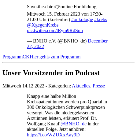
Save-the-date 👉online Fortbildung,
Mittwoch 15. Februar 2023 von 17:30-
21:00 Uhr (kostenfrei)
#onkologie
#krebs
@XgegenKrebs
pic.twitter.com/tRym9RdSun
— BNHO e.V. (@BNHO_de)
December
22, 2022
ProgrammCK
Hier gehts zum Programm
Unser Vorsitzender im Podcast
Mittwoch 14.12.2022 - Kategorien:
Aktuelles
,
Presse
Knapp eine halbe Million
Krebspatient:innen werden pro Quartal in
300 Onkologischen Schwerpunktpraxen
versorgt. Was die niedergelassenen
Ärzt:innen leisten, erläutert Prof. Dr.
Wolfgang Knauf
@BNHO_de
in der
aktuellen Folge. Jetzt anhören:
https://t.co/WZUXxAay9D