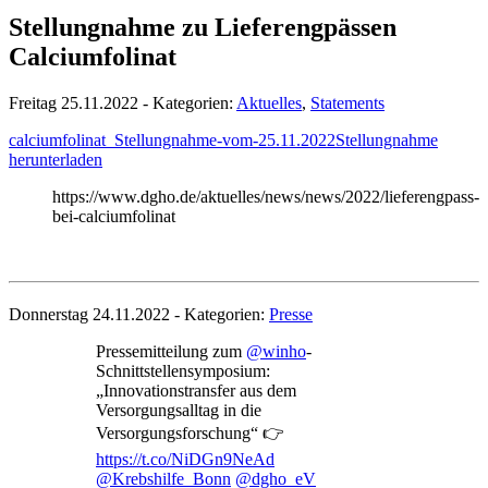
Stellungnahme zu Lieferengpässen
Calciumfolinat
Freitag 25.11.2022 - Kategorien:
Aktuelles
,
Statements
calciumfolinat_Stellungnahme-vom-25.11.2022
Stellungnahme
herunterladen
https://www.dgho.de/aktuelles/news/news/2022/lieferengpass-
bei-calciumfolinat
Donnerstag 24.11.2022 - Kategorien:
Presse
Pressemitteilung zum
@winho
-
Schnittstellensymposium:
„Innovationstransfer aus dem
Versorgungsalltag in die
Versorgungsforschung“ 👉
https://t.co/NiDGn9NeAd
@Krebshilfe_Bonn
@dgho_eV