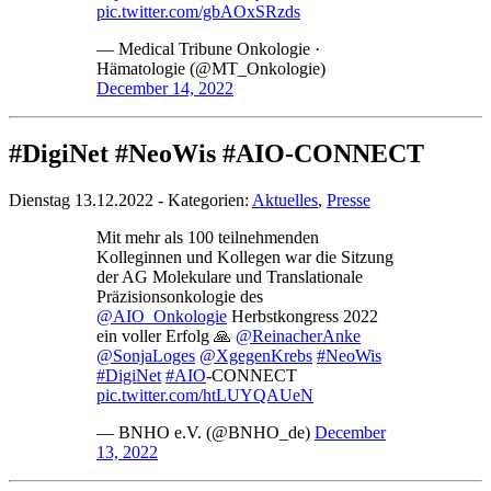
pic.twitter.com/gbAOxSRzds
— Medical Tribune Onkologie ·
Hämatologie (@MT_Onkologie)
December 14, 2022
#DigiNet #NeoWis #AIO-CONNECT
Dienstag 13.12.2022 - Kategorien:
Aktuelles
,
Presse
Mit mehr als 100 teilnehmenden
Kolleginnen und Kollegen war die Sitzung
der AG Molekulare und Translationale
Präzisionsonkologie des
@AIO_Onkologie
Herbstkongress 2022
ein voller Erfolg 🙏
@ReinacherAnke
@SonjaLoges
@XgegenKrebs
#NeoWis
#DigiNet
#AIO
-CONNECT
pic.twitter.com/htLUYQAUeN
— BNHO e.V. (@BNHO_de)
December
13, 2022