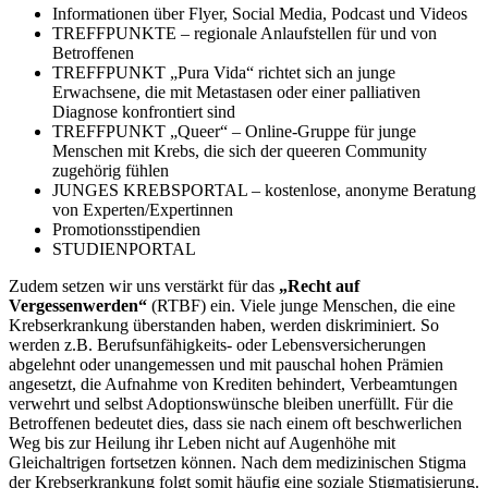
Informationen über Flyer, Social Media, Podcast und Videos
TREFFPUNKTE – regionale Anlaufstellen für und von
Betroffenen
TREFFPUNKT „Pura Vida“ richtet sich an junge
Erwachsene, die mit Metastasen oder einer palliativen
Diagnose konfrontiert sind
TREFFPUNKT „Queer“ – Online-Gruppe für junge
Menschen mit Krebs, die sich der queeren Community
zugehörig fühlen
JUNGES KREBSPORTAL – kostenlose, anonyme Beratung
von Experten/Expertinnen
Promotionsstipendien
STUDIENPORTAL
Zudem setzen wir uns verstärkt für das
„Recht auf
Vergessenwerden“
(RTBF) ein. Viele junge Menschen, die eine
Krebserkrankung überstanden haben, werden diskriminiert. So
werden z.B. Berufsunfähigkeits- oder Lebensversicherungen
abgelehnt oder unangemessen und mit pauschal hohen Prämien
angesetzt, die Aufnahme von Krediten behindert, Verbeamtungen
verwehrt und selbst Adoptionswünsche bleiben unerfüllt. Für die
Betroffenen bedeutet dies, dass sie nach einem oft beschwerlichen
Weg bis zur Heilung ihr Leben nicht auf Augenhöhe mit
Gleichaltrigen fortsetzen können. Nach dem medizinischen Stigma
der Krebserkrankung folgt somit häufig eine soziale Stigmatisierung.